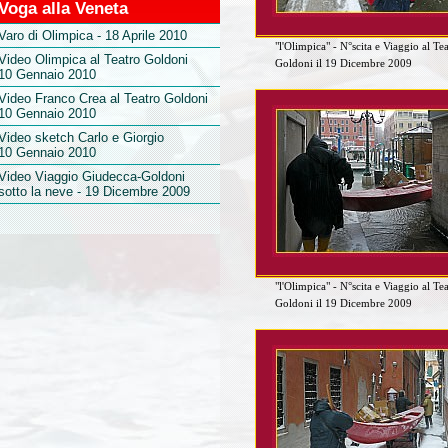
Voga alla Veneta
Varo di Olimpica - 18 Aprile 2010
"l'Olimpica" - N°scita e Viaggio al Te
Video Olimpica al Teatro Goldoni
Goldoni il 19 Dicembre 2009
10 Gennaio 2010
Video Franco Crea al Teatro Goldoni
10 Gennaio 2010
Video sketch Carlo e Giorgio
10 Gennaio 2010
Video Viaggio Giudecca-Goldoni
sotto la neve - 19 Dicembre 2009
"l'Olimpica" - N°scita e Viaggio al Te
Goldoni il 19 Dicembre 2009