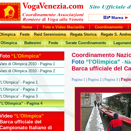
Marea
Home
Foto e Video Maciarèle
Coordinamento
Olimpica
Feste
Raid Serenissima
Regata Storica
Regate S. Andre
Olimpica
Battesimi
Feste
Serate Coordinamento
Lagunan
Coordinamento Nazion
Foto
“L'Olimpica”
Foto
“l'Olimpica”
- Nà
Varo di Olimpica 2010 - Pagina 1
Barca ufficiale del C
Varo di Olimpica 2010 - Pagina 2
Pagin
Pagina 1
|
Pagina 2
|
Pagina 3
|
“L'Olimpica” - Pagina 1
“L'Olimpica” - Pagina 2
“L'Olimpica” - Pagina 3
“L'Olimpica” - Pagina 4
Video
“L'Olimpica”
Barca ufficiale del
Campionato Italiano di