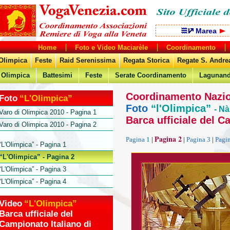
Marea
Home
Foto e Video Maciarèle
Coordinamento
Olimpica
Feste
Raid Serenissima
Regata Storica
Regate S. Andre
Olimpica
Battesimi
Feste
Serate Coordinamento
Lagunan
Coordinamento Nazion
Foto
“L'Olimpica”
Foto
“l'Olimpica”
- Nà
Varo di Olimpica 2010 - Pagina 1
Barca ufficiale del C
Varo di Olimpica 2010 - Pagina 2
Pagina 2
Pagina 1
|
|
Pagina 3
|
Pagi
“L'Olimpica” - Pagina 1
“L'Olimpica” - Pagina 2
“L'Olimpica” - Pagina 3
“L'Olimpica” - Pagina 4
Video
“L'Olimpica”
Barca ufficiale del
Campionato Italiano di