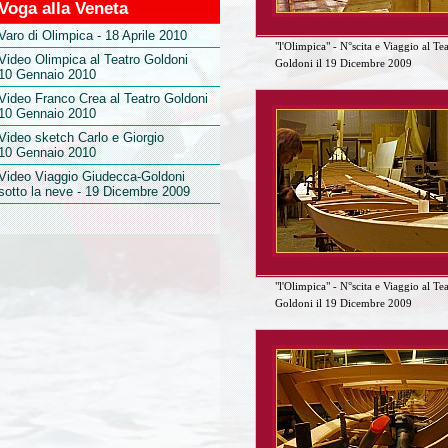
Voga alla Veneta
Varo di Olimpica - 18 Aprile 2010
"l'Olimpica" - N°scita e Viaggio al Te
Video Olimpica al Teatro Goldoni
Goldoni il 19 Dicembre 2009
10 Gennaio 2010
Video Franco Crea al Teatro Goldoni
10 Gennaio 2010
Video sketch Carlo e Giorgio
10 Gennaio 2010
Video Viaggio Giudecca-Goldoni
sotto la neve - 19 Dicembre 2009
"l'Olimpica" - N°scita e Viaggio al Te
Goldoni il 19 Dicembre 2009