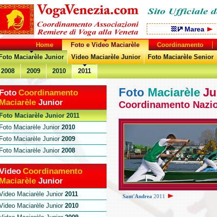
Marea
Home
Foto e Video Maciarèle
Coordinamento
Foto Maciarèle Junior
Video Maciarèle Junior
Foto Maciarèle Senior
2008
2009
2010
2011
Foto
Maciarèle
Ju
Foto
Coordinamento
Maciarèle
Junior
Coordinamento Nazion
Foto Maciarèle Junior
2011
Foto Maciarèle Junior
2010
Foto Maciarèle Junior
2009
Foto Maciarèle Junior
2008
Video
Coordinamento
Maciarèle
Junior
Video Maciarèle Junior
2011
Sant'Andrea
2011
Video Maciarèle Junior
2010