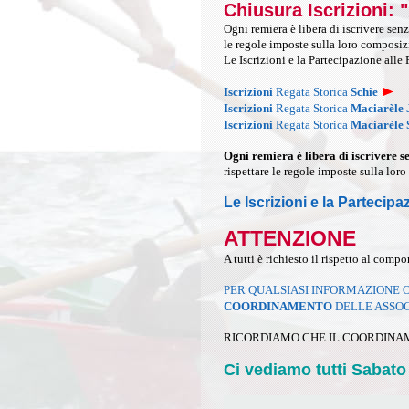
Chiusura Iscrizioni: 
Ogni remiera è libera di iscrivere senz
le regole imposte sulla loro composizi
Le Iscrizioni e la Partecipazione alle
Iscrizioni
Regata Storica
Schie
Iscrizioni
Regata Storica
Maciarèle 
Iscrizioni
Regata Storica
Maciarèle 
Ogni remiera è libera di iscrivere s
rispettare le regole imposte sulla lor
Le Iscrizioni e la Partecip
ATTENZIONE
A tutti è richiesto il rispetto al co
PER QUALSIASI INFORMAZIONE O
COORDINAMENTO
DELLE ASSOC
RICORDIAMO CHE IL COORDINAM
Ci vediamo tutti Sabato