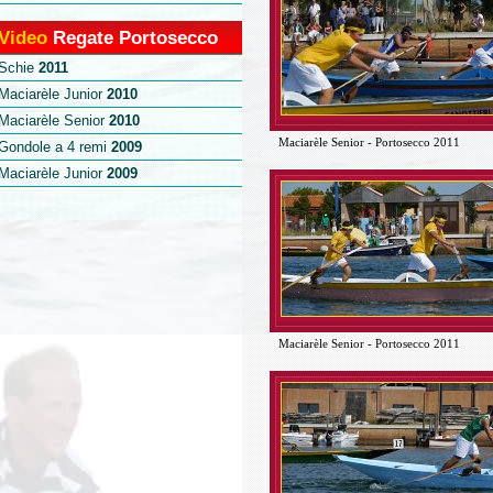
Video
Regate Portosecco
Schie
2011
Maciarèle Junior
2010
Maciarèle Senior
2010
Maciarèle Senior - Portosecco 2011
Gondole a 4 remi
2009
Maciarèle Junior
2009
Maciarèle Senior - Portosecco 2011