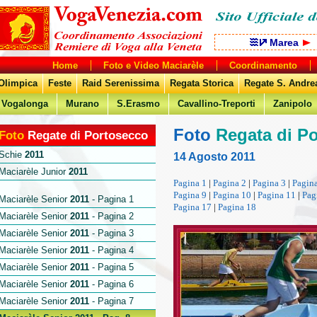
Marea
Home
Foto e Video Maciarèle
Coordinamento
Olimpica
Feste
Raid Serenissima
Regata Storica
Regate S. Andre
Vogalonga
Murano
S.Erasmo
Cavallino-Treporti
Zanipolo
Foto
Regata di P
Foto
Regate di Portosecco
Schie
2011
14 Agosto 2011
Maciarèle Junior
2011
Pagina 1
|
Pagina 2
|
Pagina 3
|
Pagin
Pagina 9
|
Pagina 10
|
Pagina 11
|
Pag
Maciarèle Senior
2011
- Pagina 1
Pagina 17
|
Pagina 18
Maciarèle Senior
2011
- Pagina 2
Maciarèle Senior
2011
- Pagina 3
Maciarèle Senior
2011
- Pagina 4
Maciarèle Senior
2011
- Pagina 5
Maciarèle Senior
2011
- Pagina 6
Maciarèle Senior
2011
- Pagina 7