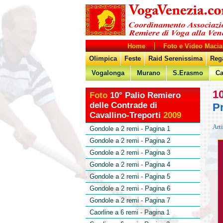
Home
Foto e Video Macia
Olimpica
Feste
Raid Serenissima
Rega
Vogalonga
Murano
S.Erasmo
Ca
10
Foto
10° Palio Remiero
delle Contrade di
P
Cavallino-Treporti
2009
Art
Gondole a 2 remi - Pagina 1
Gondole a 2 remi - Pagina 2
Gondole a 2 remi - Pagina 3
Gondole a 2 remi - Pagina 4
Gondole a 2 remi - Pagina 5
Gondole a 2 remi - Pagina 6
Gondole a 2 remi - Pagina 7
Caorline a 6 remi - Pagina 1