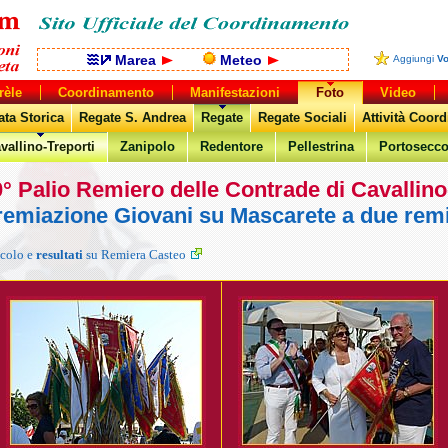
Marea
Meteo
Aggiungi
V
rèle
Coordinamento
Manifestazioni
Foto
Video
ta Storica
Regate S. Andrea
Regate
Regate Sociali
Attività Coor
vallino-Treporti
Zanipolo
Redentore
Pellestrina
Portosecc
° Palio Remiero delle Contrade di Cavallino
remiazione Giovani su Mascarete a due rem
icolo e
resultati
su Remiera Casteo