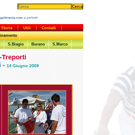
ogaVenezia.com
ai preferiti!
Storia
Utili
Contatti
dinamento
o
S.Biagio
Burano
S.Marco
-Treporti
i -
14 Giugno 2009